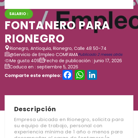
SALARIO :
FONTANERO PARA
RIONEGRO
Rionegro, Antioquia, Rionegro, Calle 48 50-74
@Servicio de Empleo COMFAMA
Publicado 2 meses atrás
Me gusta 409
Fecha de publicación : junio 17, 2026
Caduca en : septiembre 5, 2026
Facebook
WhatsAp
LinkedI
Comparte este empleo:
Descripción
Empresa ubicada en Rionegro, solicita para
su equipo de trabajo, personal con
experiencia mínima de 1 año o menos para
desempeñar el cargo de fontanero/a