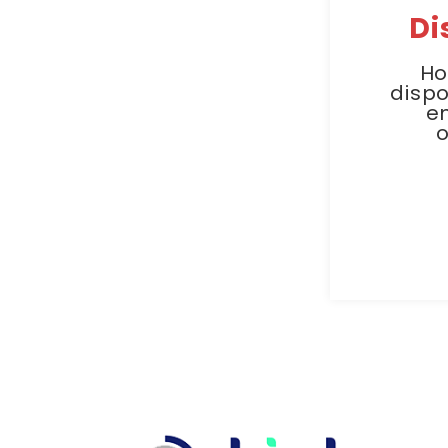
Di
Ho
dispo
e
o