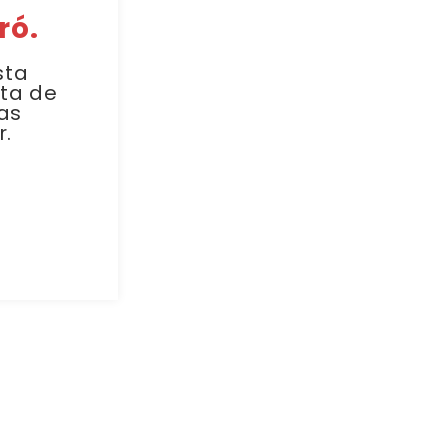
ró.
sta
sta de
as
r.