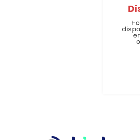
Di
Ho
dispo
e
o