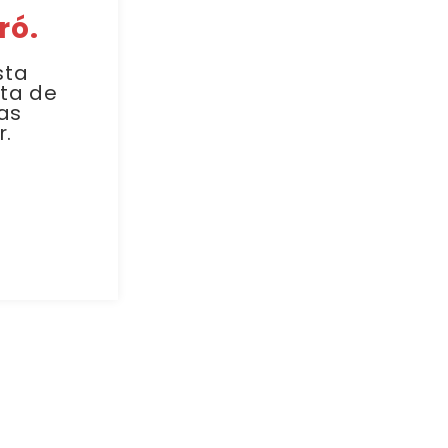
ró.
sta
sta de
as
r.