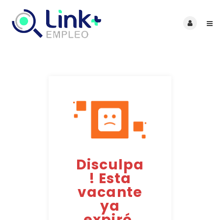
Disculpa
! Esta
vacante
ya
expiró.