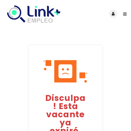
Disculpa
! Esta
vacante
ya
expiró.