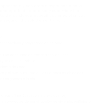
ponsable y con amplia experiencia en la
 encargado de coordinar y supervisar las
to de los planos, especificaciones técnicas,
seguridad y salud en el trabajo.
a.
iones técnicas y programación de obra.
.
 el uso adecuado de materiales y equipos.
y salud en el trabajo.
idente de Obra.
ra y al cumplimiento de los tiempos establecidos.
os asignados a la obra.
 áreas afines (deseable, no excluyente)
n proyectos de construcción de vivienda, edificios o