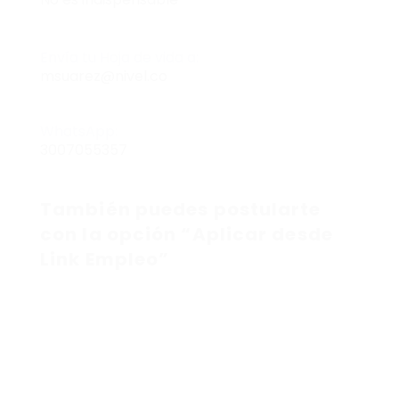
Envía tu Hoja de vida a:
msuarez@nivel.co
WhatsApp:
3007055357
También puedes postularte
con la opción “Aplicar desde
Link Empleo”