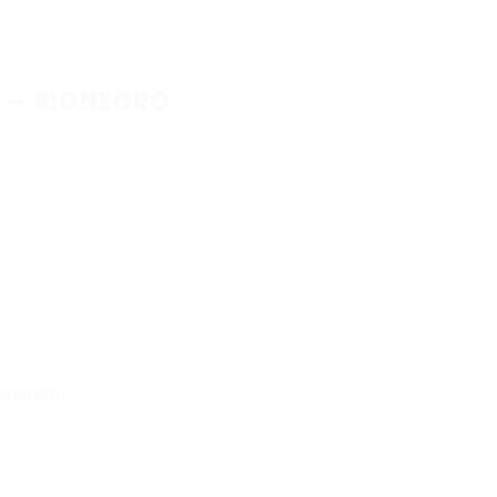
 – RIONEGRO
tioqueño