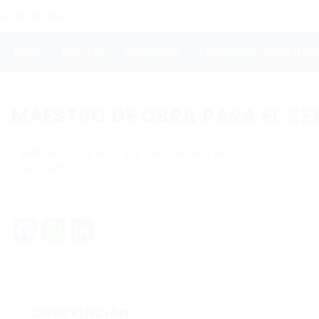
HOME
EMPLEOS
EMPRESAS
PREGUNTAS FRECUENTES
Salario : $3,000,000.00 - $3,300,000.00 / Mensual
MAESTRO DE OBRA PARA EL RE
Medellin, Antioquia, Cr 35 #15B 143 Edificio 35 palms
@PROMOTORA NIVEL SAS
Publicado 1 mes atrás
Me gusta 272
Fecha de publicación : julio 2, 2026
Caduca en : septiembre 5, 2026
Comparte este empleo:
Facebook
WhatsApp
LinkedIn
Descripción