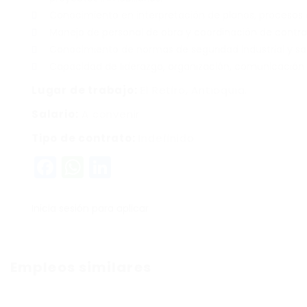
Conocimiento en interpretación de planos, procesos 
Manejo de personal de obra y coordinación de contrat
Conocimiento de normas de seguridad industrial y sal
Capacidad de liderazgo, organización, comunicación 
Lugar de trabajo:
El Retiro, Antioquia.
Salario:
A convenir
Tipo de contrato:
Indefinido
Facebook
WhatsApp
LinkedIn
Inicia sesión para aplicar
Empleos similares