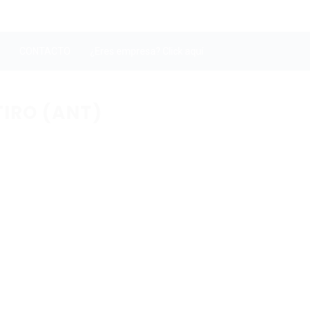
CONTACTO
¿Eres empresa? Click aquí
TIRO (ANT)