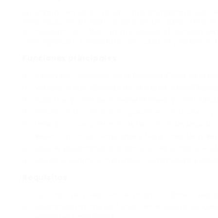
Buscamos un Maestro de Obra comprometido, res
ejecución de proyectos de construcción. Será el
actividades en obra, garantizando el cumplimien
cronogramas, estándares de calidad y normas de 
Funciones principales
Supervisar y coordinar las actividades diarias de la obr
Verificar el cumplimiento de los planos, especificac
Coordinar y controlar el personal propio y contratistas
Garantizar la calidad de los procesos constructivos y
Velar por el cumplimiento de las normas de seguridad 
Reportar avances, novedades y requerimientos al Res
Realizar seguimiento al rendimiento de la mano de ob
Apoyar el control de materiales, herramientas y equip
Requisitos
Técnico o tecnólogo en Construcción, Obras Civiles o
Experiencia mínima de 5 años como Maestro de Obra e
proyectos inmobiliarios.