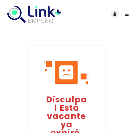
Disculpa
! Esta
vacante
ya
expiró.