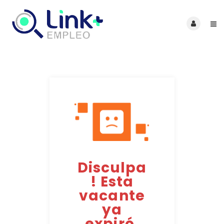
Disculpa
! Esta
vacante
ya
expiró.