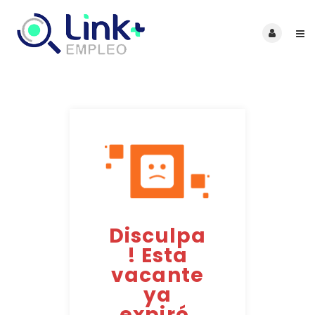
Disculpa
! Esta
vacante
ya
expiró.