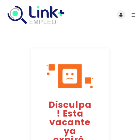
Disculpa
! Esta
vacante
ya
expiró.