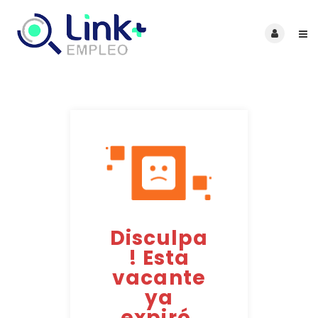
Disculpa
! Esta
vacante
ya
expiró.