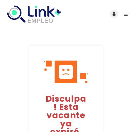
Disculpa
! Esta
vacante
ya
expiró.