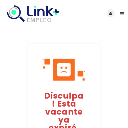
Disculpa
! Esta
vacante
ya
expiró.