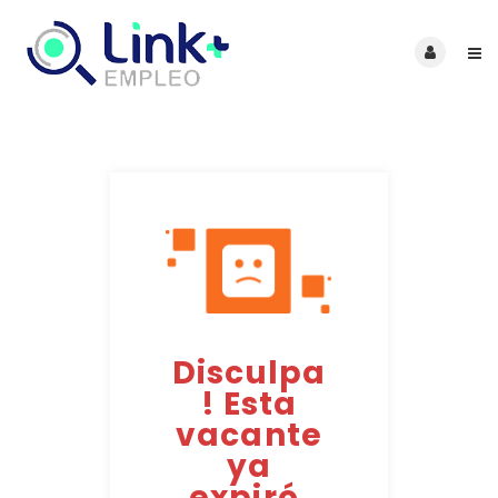
Disculpa
! Esta
vacante
ya
expiró.