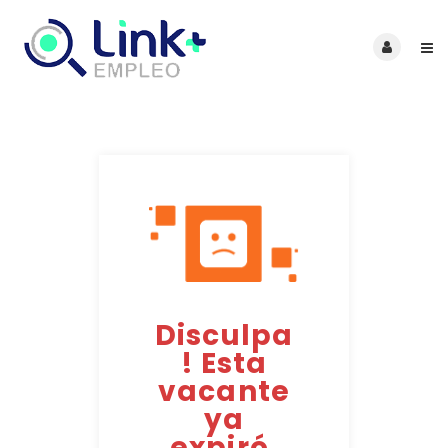
Disculpa
! Esta
vacante
ya
expiró.