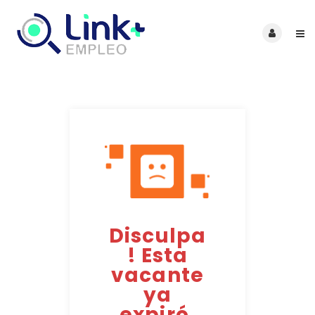
Disculpa
! Esta
vacante
ya
expiró.