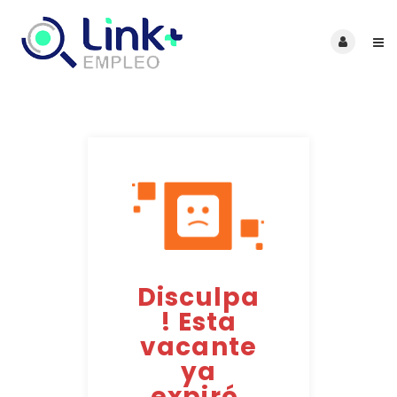
Disculpa
! Esta
vacante
ya
expiró.