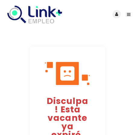
Disculpa
! Esta
vacante
ya
expiró.