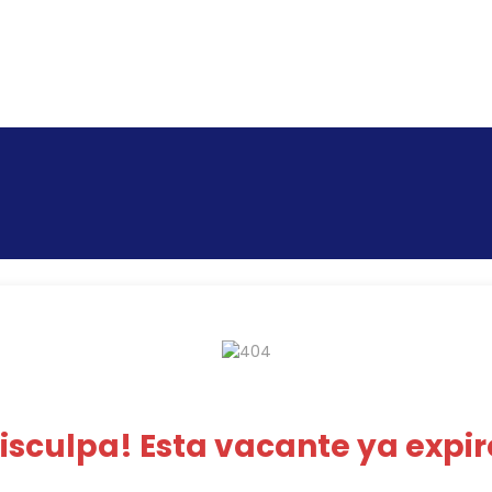
isculpa! Esta vacante ya expir