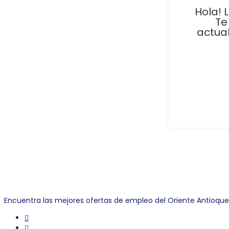
Hola! 
Te
actua
Link Empleo
Encuentra las mejores ofertas de empleo del Oriente Antioqu