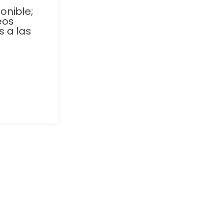
onible;
eos
 a las