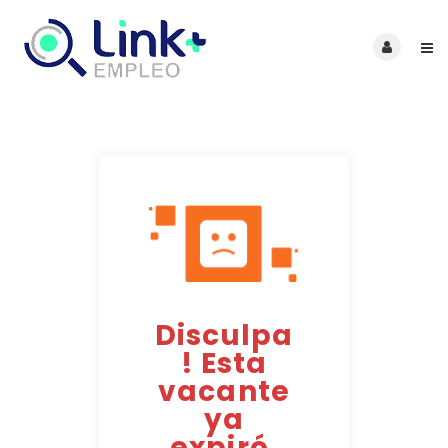
Disculpa
! Esta
vacante
ya
expiró.