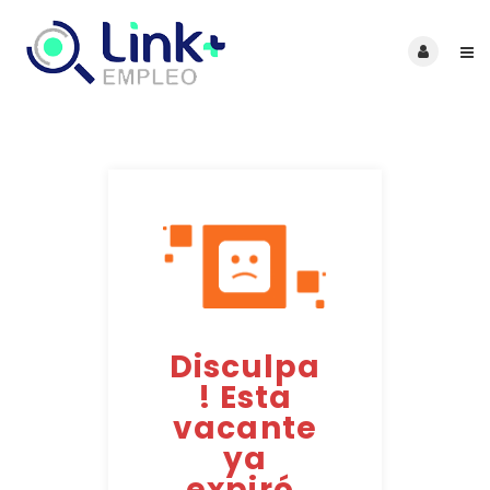
Disculpa
! Esta
vacante
ya
expiró.