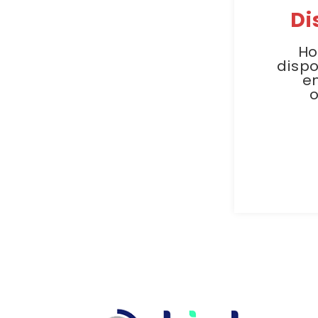
Di
Ho
dispo
e
o