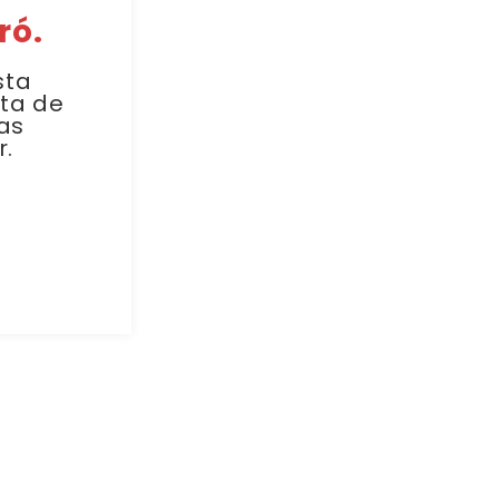
ró.
sta
sta de
as
r.