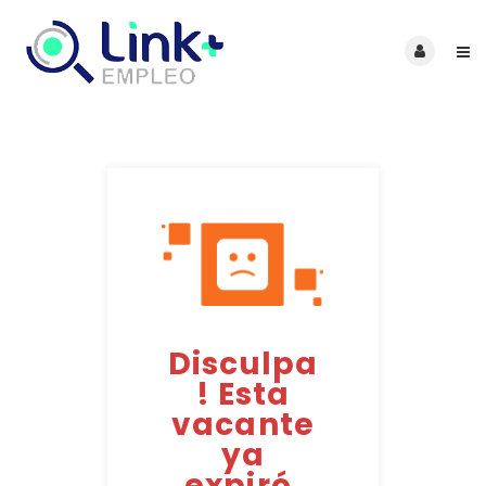
Disculpa
! Esta
vacante
ya
expiró.