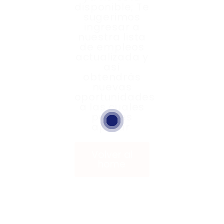
disponible; Te
sugerimos
ingresar a
nuestra lista
de empleos
actualizada y
así
obtendrás
nuevas
oportunidades
a las cuales
puedes
aplicar.
Volver al
home