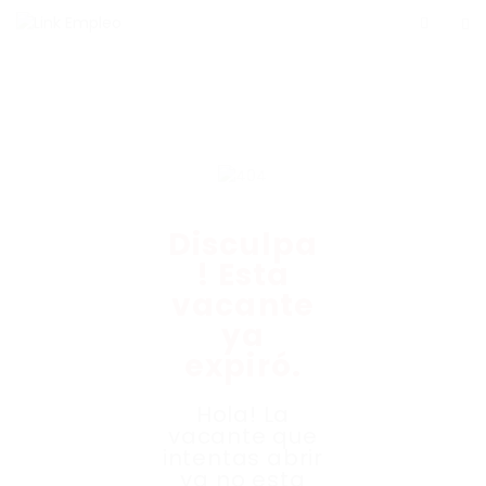
Disculpa
! Esta
vacante
ya
expiró.
Hola! La
vacante que
intentas abrir
ya no esta