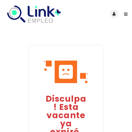
Disculpa
! Esta
vacante
ya
expiró.