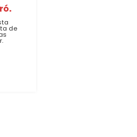
ró.
sta
sta de
as
r.