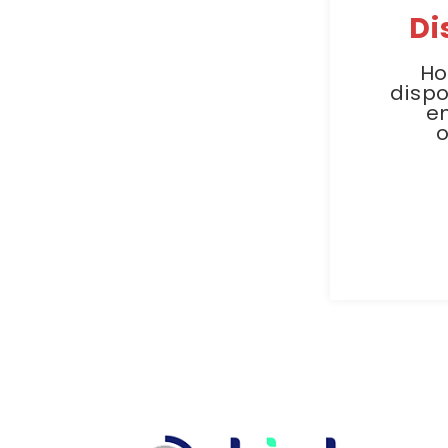
Di
Ho
dispo
e
o