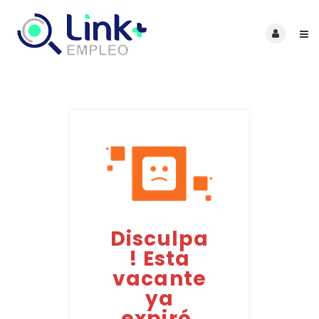
Disculpa
! Esta
vacante
ya
expiró.