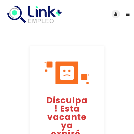
Disculpa
! Esta
vacante
ya
expiró.