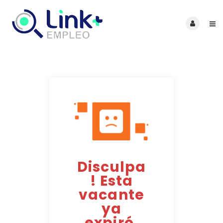
Disculpa
! Esta
vacante
ya
expiró.