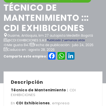
TÉCNICO DE
MANTENIMIENTO :::
CDI EXHIBICIONES
Guarne, Antioquia, km 27 autopista Medellín Bogotá
@CDI EXHIBICIONES S.A.S
Publicado 2 semanas atrás
Me gusta 847
Fecha de publicación : julio 24, 2026
Caduca en : agosto 28, 2026
Facebook
WhatsAp
LinkedI
Comparte este empleo:
Descripción
Técnico de Mantenimiento
| CDI
EXHIBICIONES
En
CDI Exhibiciones
, empresa