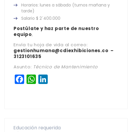
Horarios: lunes a sábado (turnos mañana y
tarde)
Salario $ 2´400.000
Postúlate y haz parte de nuestro
equipo
,
Envía tu hoja de vida al correo:
gestionhumana@cdiexhibiciones.co
–
3123101635
Asunto:
Técnico de Mantenimiento
Facebook
WhatsApp
LinkedIn
Educación requerida