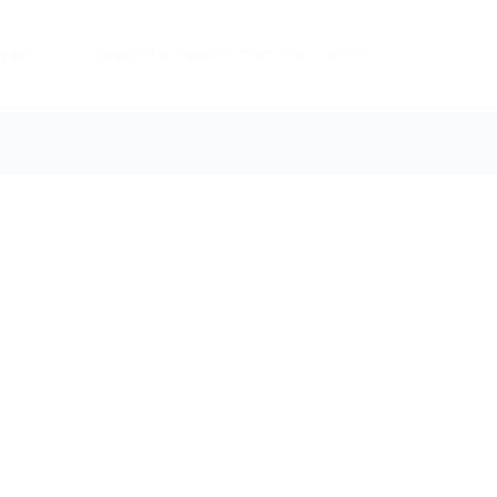
gresar
¿Buscas empleo? Crea una cuenta