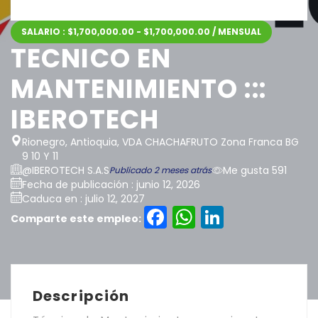
SALARIO : $1,700,000.00 - $1,700,000.00 / MENSUAL
TECNICO EN
MANTENIMIENTO :::
IBEROTECH
Rionegro, Antioquia, VDA CHACHAFRUTO Zona Franca BG
9 10 Y 11
@IBEROTECH S.A.S
Me gusta 591
Publicado 2 meses atrás
Fecha de publicación : junio 12, 2026
Caduca en : julio 12, 2027
Facebook
WhatsAp
LinkedI
Comparte este empleo:
Descripción