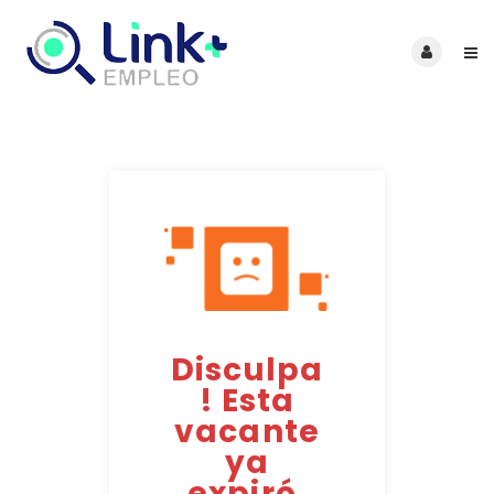
Disculpa
! Esta
vacante
ya
expiró.