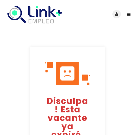
Disculpa
! Esta
vacante
ya
expiró.