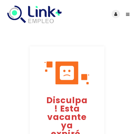
Disculpa
! Esta
vacante
ya
expiró.