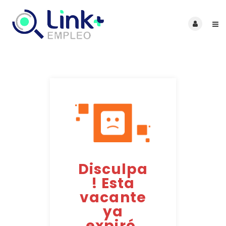
Disculpa
! Esta
vacante
ya
expiró.