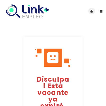
Disculpa
! Esta
vacante
ya
expiró.