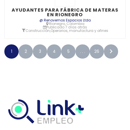
AYUDANTES PARA FÁBRICA DE MATERAS
EN RIONEGRO
@ Renovemos Espacios Ltda
Rionegro, Colombia
Publicado 7 días atrás
Construcción
,
Operarios, manufactura y afines
1
2
3
4
5
. . .
26