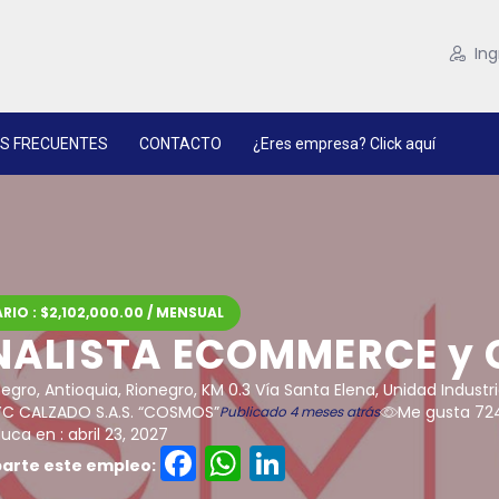
Ing
S FRECUENTES
CONTACTO
¿Eres empresa? Click aquí
RIO : $2,102,000.00 / MENSUAL
NALISTA ECOMMERCE y
egro, Antioquia, Rionegro, KM 0.3 Vía Santa Elena, Unidad Industr
C CALZADO S.A.S. “COSMOS”
Me gusta 72
Publicado 4 meses atrás
ca en : abril 23, 2027
Facebook
WhatsApp
LinkedIn
rte este empleo: