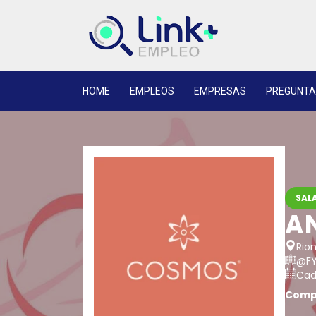
HOME
EMPLEOS
EMPRESAS
PREGUNTA
SALA
A
Rion
@FY
Cadu
Compa