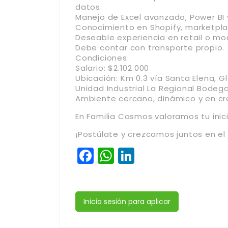
datos.
Manejo de Excel avanzado, Power BI 
Conocimiento en Shopify, marketplac
Deseable experiencia en retail o mo
Debe contar con transporte propio.
Condiciones:
Salario: $2.102.000
Ubicación: Km 0.3 vía Santa Elena, 
Unidad Industrial La Regional Bodeg
Ambiente cercano, dinámico y en cr
En Familia Cosmos valoramos tu inici
¡Postúlate y crezcamos juntos en el
Facebook
WhatsApp
LinkedIn
Inicia sesión para aplicar