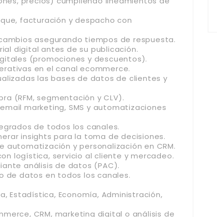
iones, precios) cumpliendo lineamientos de
aque, facturación y despacho con
y cambios asegurando tiempos de respuesta.
ial digital antes de su publicación.
gitales (promociones y descuentos).
erativas en el canal ecommerce.
alizadas las bases de datos de clientes y
pra (RFM, segmentación y CLV).
email marketing, SMS y automatizaciones
egrados de todos los canales.
rar insights para la toma de decisiones.
e automatización y personalización en CRM.
 logística, servicio al cliente y mercadeo.
ante análisis de datos (PAC).
o de datos en todos los canales.
a, Estadística, Economía, Administración,
merce, CRM, marketing digital o análisis de