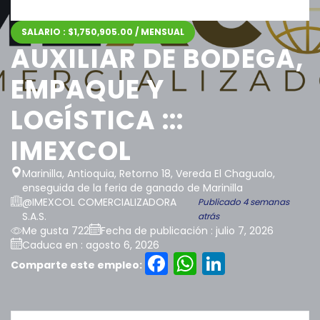
SALARIO : $1,750,905.00 / MENSUAL
AUXILIAR DE BODEGA,
EMPAQUE Y
LOGÍSTICA :::
IMEXCOL
Marinilla, Antioquia, Retorno 18, Vereda El Chagualo,
enseguida de la feria de ganado de Marinilla
@IMEXCOL COMERCIALIZADORA
Publicado 4 semanas
S.A.S.
atrás
Me gusta 722
Fecha de publicación : julio 7, 2026
Caduca en : agosto 6, 2026
Facebook
WhatsAp
LinkedI
Comparte este empleo: