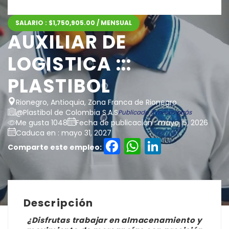
SALARIO : $1,750,905.00 / MENSUAL
AUXILIAR DE
LOGISTICA :::
PLASTIBOL
Rionegro, Antioquia, Zona Franca de Rionegro
@Plastibol de Colombia S.A.S
Publicado 3 meses atrás
Me gusta 1048
Fecha de publicación : mayo 15, 2026
Caduca en : mayo 31, 2027
Facebook
WhatsAp
LinkedI
Comparte este empleo:
Descripción
¿Disfrutas trabajar en almacenamiento y