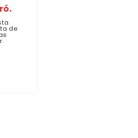
ró.
sta
sta de
as
r.