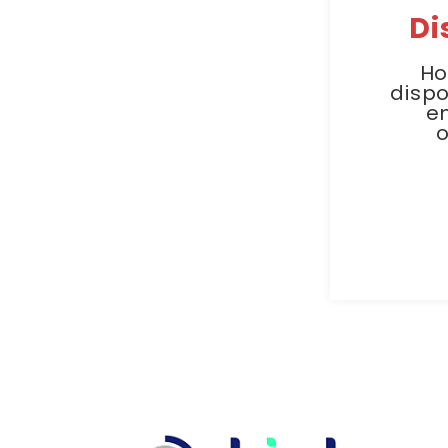
Di
Ho
dispo
e
o