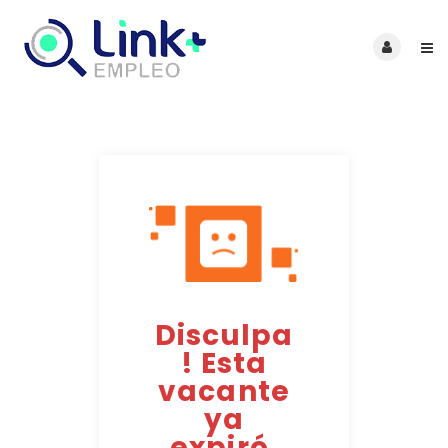
Disculpa
! Esta
vacante
ya
expiró.