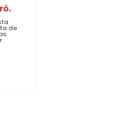
ró.
sta
sta de
as
r.