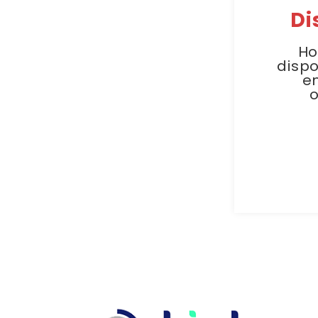
Di
Ho
dispo
e
o