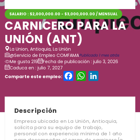
SALARIO : $2,000,000.00 - $3,000,000.00 / MENSUAL
CARNICERO PARA LA
UNIÓN (ANT)
La Union, Antioquia, La Unión
@Servicio de Empleo COMFAMA
Publicado 1 mes atrás
Me gusta 219
Fecha de publicación : julio 3, 2026
Caduca en : julio 7, 2027
Facebook
WhatsAp
LinkedI
Comparte este empleo:
Descripción
Empresa ubicada en La Unión, Antioquia,
solicita para su equipo de trabajo,
personal con experiencia mínima de 1 año
para desempeñar el cargo de carnicero/a.