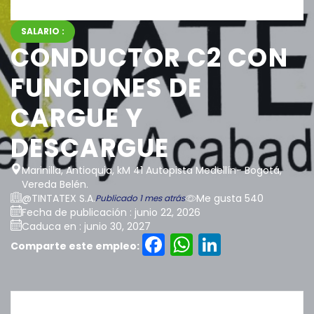
SALARIO :
CONDUCTOR C2 CON
FUNCIONES DE
CARGUE Y
DESCARGUE
Marinilla, Antioquia, kM 41 Autopista Medellín- Bogotá,
Vereda Belén.
@TINTATEX S.A.
Me gusta 540
Publicado 1 mes atrás
Fecha de publicación : junio 22, 2026
Caduca en : junio 30, 2027
Facebook
WhatsAp
LinkedI
Comparte este empleo: