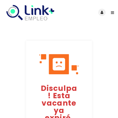
Disculpa
! Esta
vacante
ya
expiró.