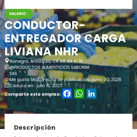
SALARIO :
CONDUCTOR-
ENTREGADOR CARGA
LIVIANA NHR
Rionegro, Antioquia, CR 48 AA 41 18
@PRODUCTOS ALIMENTICIOS SABORINI
Publicado 1 mes
SAS
atrás
Me gusta 550
Fecha de publicación : junio 30, 2026
Caduca en : julio 15, 2027
Facebook
WhatsAp
LinkedI
Comparte este empleo:
Descripción