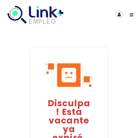
Disculpa
! Esta
vacante
ya
expiró.