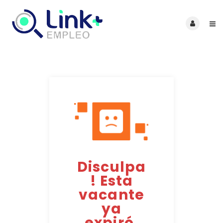
Disculpa
! Esta
vacante
ya
expiró.